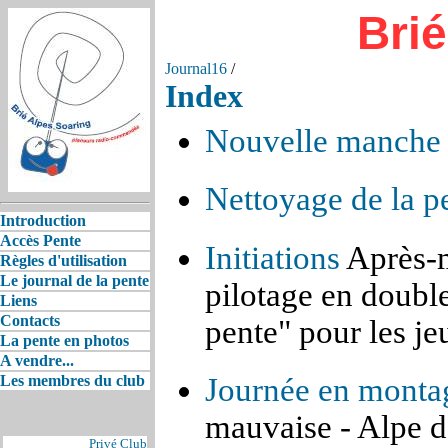
Bri
Journal16
/
Index
Nouvelle manche 
Nettoyage de la p
Introduction
Accès Pente
Initiations
Après-mi
Règles d'utilisation
Le journal de la pente
pilotage en doub
Liens
Contacts
pente" pour les je
La pente en photos
A vendre...
Journée en monta
Les membres du club
mauvaise - Alpe d
Privé Club