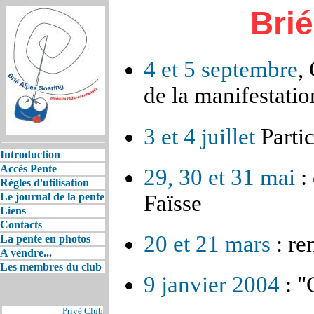
Bri
4 et 5 septembre
,
de la manifestatio
3 et 4 juillet
Partic
Introduction
Accès Pente
29, 30 et 31 mai
:
Règles d'utilisation
Faïsse
Le journal de la pente
Liens
Contacts
20 et 21 mars
: re
La pente en photos
A vendre...
Les membres du club
9 janvier 2004
: "
Privé Club